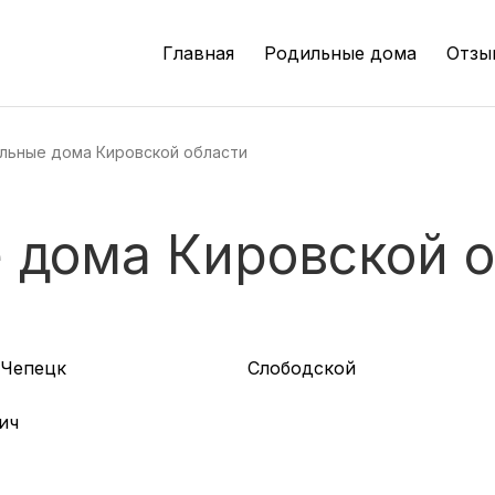
Главная
Родильные дома
Отзы
Москва
(27 роддомов)
Санкт-Петербург
(21 роддом)
льные дома Кировской области
Самара
(10 роддомов)
Новосибирск
(10 роддомов)
 дома Кировской 
Ростов-на-Дону
(9 роддомов)
Волгоград
(8 роддомов)
Екатеринбург
(8 роддомов)
-Чепецк
Слободской
Уфа
(8 роддомов)
ич
Пермь
(7 роддомов)