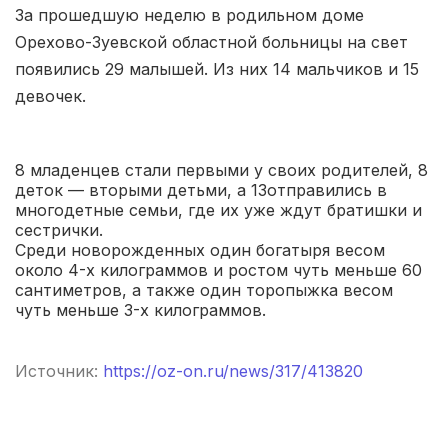
Ярославль
(6 роддомов)
За прошедшую неделю в родильном доме
Орехово-Зуевской областной больницы на свет
Саратов
(5 роддомов)
появились 29 малышей. Из них 14 мальчиков и 15
девочек.
Томск
(5 роддомов)
Тюмень
(5 роддомов)
8 младенцев стали первыми у своих родителей, 8
деток — вторыми детьми, а 13отправились в
Тверь
(5 роддомов)
многодетные семьи, где их уже ждут братишки и
сестрички.
Воронеж
(5 роддомов)
Среди новорожденных один богатыря весом
около 4-х килограммов и ростом чуть меньше 60
Владикавказ
(4 роддома)
сантиметров, а также один торопыжка весом
чуть меньше 3-х килограммов.
Чита
(4 роддома)
Источник:
https://oz-on.ru/news/317/413820
Кемерово
(4 роддома)
Симферополь
(4 роддома)