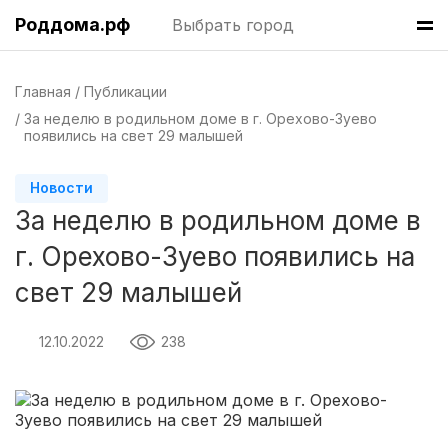
Екатеринбург
(8 роддомов)
Роддома.рф
Выбрать город
Пермь
(7 роддомов)
Главная
Публикации
Казань
(7 роддомов)
За неделю в родильном доме в г. Орехово-Зуево
появились на свет 29 малышей
Краснодар
(7 роддомов)
Челябинск
(7 роддомов)
Новости
За неделю в родильном доме в
Владивосток
(6 роддомов)
г. Орехово-Зуево появились на
Красноярск
(6 роддомов)
свет 29 малышей
Хабаровск
(6 роддомов)
12.10.2022
238
Барнаул
(6 роддомов)
Омск
(6 роддомов)