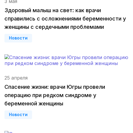
3 мая
Здоровый малыш на свет: как врачи
Гатчина
(3 роддома)
справились с осложнениями беременности у
Иркутск
(3 роддома)
женщины с сердечными проблемами
Новости
Калининград
(3 роддома)
Мурманск
(3 роддома)
Владимир
(3 роддома)
25 апреля
Рязань
(3 роддома)
Спасение жизни: врачи Югры провели
Орел
(3 роддома)
операцию при редком синдроме у
беременной женщины
Курган
(3 роддома)
Новости
Тольятти
(3 роддома)