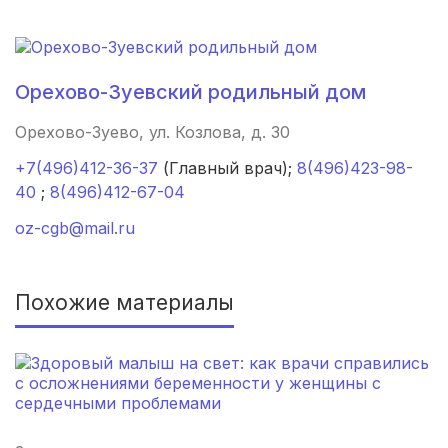
Махачкала
(4 роддома)
Киров
(4 роддома)
Орехово-Зуевский родильный дом
Ульяновск
(4 роддома)
Орехово-Зуево, ул. Козлова, д. 30
Липецк
(4 роддома)
+7(496)412-36-37
(Главный врач);
8(496)423-98-
40
;
8(496)412-67-04
Нижний Новгород
(4 роддома)
oz-cgb@mail.ru
Новокузнецк
(4 роддома)
Похожие материалы
Ижевск
(4 роддома)
Брянск
(4 роддома)
Курск
(4 роддома)
Смоленск
(4 роддома)