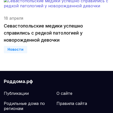
Тамбов
(3 роддома)
Архангельск
(3 роддома)
18 апреля
Севастополь
(3 роддома)
Севастопольские медики успешно
справились с редкой патологией у
Астрахань
(3 роддома)
новорожденной девочки
Набережные Челны
(3 роддома)
Новости
Оренбург
(3 роддома)
Чебоксары
(3 роддома)
Роддома.рф
Петропавловск-Камчатский
(3 роддома)
Публикации
О сайте
Кропоткин
(3 роддома)
Родильные дома по
Правила сайта
Пенза
(3 роддома)
регионам