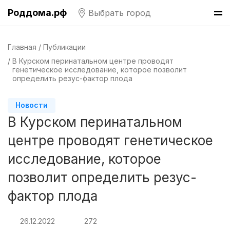
Казань
(7 роддомов)
Роддома.рф
Выбрать город
Краснодар
(7 роддомов)
Главная
Публикации
Омск
(6 роддомов)
В Курском перинатальном центре проводят
генетическое исследование, которое позволит
Ярославль
(6 роддомов)
определить резус-фактор плода
Владивосток
(6 роддомов)
Новости
В Курском перинатальном
Красноярск
(6 роддомов)
центре проводят генетическое
Хабаровск
(6 роддомов)
исследование, которое
Барнаул
(6 роддомов)
позволит определить резус-
Воронеж
(5 роддомов)
фактор плода
Саратов
(5 роддомов)
26.12.2022
272