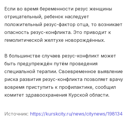
Если во время беременности резус женщины
Владикавказ
(4 роддома)
отрицательный, ребенок наследует
Чита
(4 роддома)
положительный резус-фактор отца, то возникает
опасность резус-конфликта. Это приводит к
Кемерово
(4 роддома)
гемолитической желтухе новорождённых.
Симферополь
(4 роддома)
В большинстве случаев резус-конфликт может
Махачкала
(4 роддома)
быть предупреждён путём проведения
специальной терапии. Своевременное выявление
Киров
(4 роддома)
риска развития резус-конфликта позволяет врачу
вовремя приступить к профилактике, сообщил
Ульяновск
(4 роддома)
комитет здравоохранения Курской области.
Петропавловск-Камчатский
(3 роддома)
Источник:
https://kurskcity.ru/news/citynews/198134
Кропоткин
(3 роддома)
Пенза
(3 роддома)