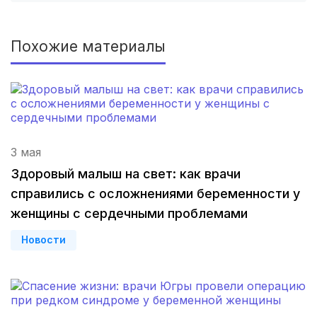
Владимир
(3 роддома)
Рязань
(3 роддома)
Похожие материалы
Орел
(3 роддома)
Курган
(3 роддома)
Тольятти
(3 роддома)
3 мая
Тамбов
(3 роддома)
Здоровый малыш на свет: как врачи
справились с осложнениями беременности у
Архангельск
(3 роддома)
женщины с сердечными проблемами
Севастополь
(3 роддома)
Новости
Астрахань
(3 роддома)
Набережные Челны
(3 роддома)