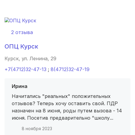
Ставрополь
(3 роддома)
Калуга
(3 роддома)
2 отзыва
Магнитогорск
(3 роддома)
ОПЦ Курск
Стерлитамак
(3 роддома)
Курск, ул. Ленина, 29
Вологда
(3 роддома)
+7(4712)32-47-13
;
8(4712)32-47-19
Гатчина
(3 роддома)
Ирина
Начитались "реальных" положительных
Иркутск
(3 роддома)
отзывов? Теперь хочу оставить свой. ПДР
Калининград
(3 роддома)
назначен на 8 июня, роды путем вызова - 14
июня. Посетив предварительно "школу...
Мурманск
(3 роддома)
8 ноября 2023