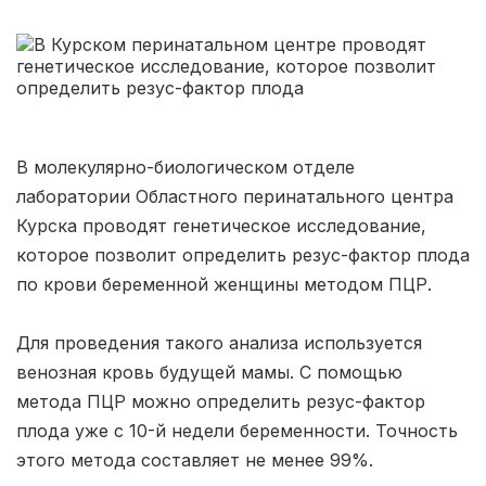
Томск
(5 роддомов)
Тюмень
(5 роддомов)
Тверь
(5 роддомов)
В молекулярно-биологическом отделе
Липецк
(4 роддома)
лаборатории Областного перинатального центра
Нижний Новгород
(4 роддома)
Курска проводят генетическое исследование,
которое позволит определить резус-фактор плода
Новокузнецк
(4 роддома)
по крови беременной женщины методом ПЦР.
Ижевск
(4 роддома)
Для проведения такого анализа используется
Брянск
(4 роддома)
венозная кровь будущей мамы. С помощью
метода ПЦР можно определить резус-фактор
Курск
(4 роддома)
плода уже с 10-й недели беременности. Точность
этого метода составляет не менее 99%.
Смоленск
(4 роддома)