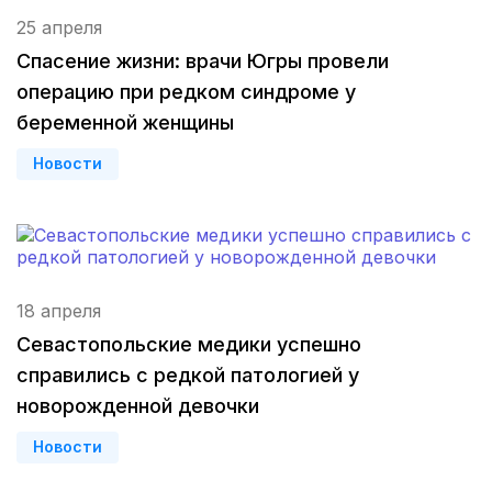
Оренбург
(3 роддома)
25 апреля
Спасение жизни: врачи Югры провели
Чебоксары
(3 роддома)
операцию при редком синдроме у
беременной женщины
Иваново
(2 роддома)
Новости
Улан-Удэ
(2 роддома)
Котлас
(2 роддома)
Бийск
(2 роддома)
18 апреля
Великий Новгород
(2 роддома)
Севастопольские медики успешно
справились с редкой патологией у
Комсомольск-на-Амуре
(2 роддома)
новорожденной девочки
Березники
(2 роддома)
Новости
Железногорск
(2 роддома)