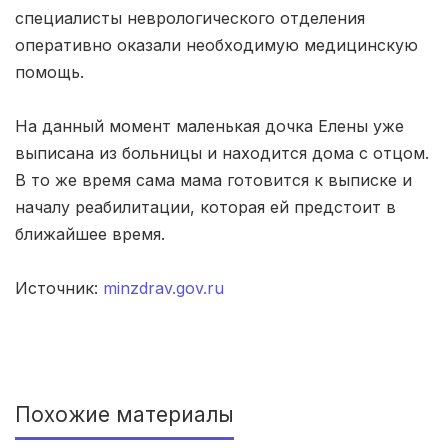
Киров
(4 роддома)
специалисты неврологического отделения
оперативно оказали необходимую медицинскую
Ульяновск
(4 роддома)
помощь.
Липецк
(4 роддома)
На данный момент маленькая дочка Елены уже
Нижний Новгород
(4 роддома)
выписана из больницы и находится дома с отцом.
В то же время сама мама готовится к выписке и
Новокузнецк
(4 роддома)
началу реабилитации, которая ей предстоит в
Ижевск
(4 роддома)
ближайшее время.
Брянск
(4 роддома)
Источник:
minzdrav.gov.ru
Курск
(4 роддома)
Смоленск
(4 роддома)
Похожие материалы
Владикавказ
(4 роддома)