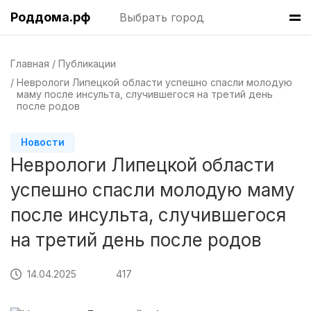
Роддома.рф
Выбрать город
Казань
(7 роддомов)
Краснодар
(7 роддомов)
Главная
Публикации
Челябинск
(7 роддомов)
Неврологи Липецкой области успешно спасли молодую
маму после инсульта, случившегося на третий день
после родов
Пермь
(7 роддомов)
Новости
Красноярск
(6 роддомов)
Неврологи Липецкой области
Хабаровск
(6 роддомов)
успешно спасли молодую маму
Барнаул
(6 роддомов)
после инсульта, случившегося
на третий день после родов
Омск
(6 роддомов)
Ярославль
(6 роддомов)
14.04.2025
417
Владивосток
(6 роддомов)