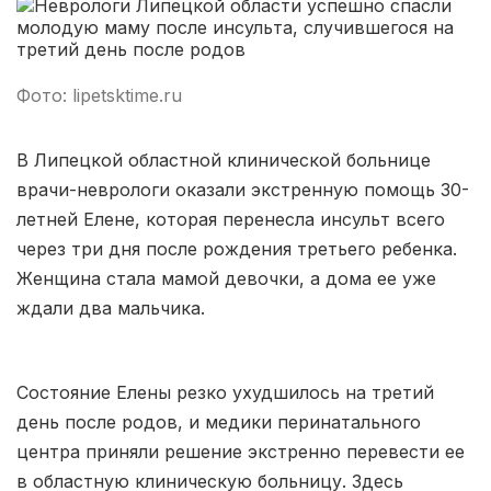
Саратов
(5 роддомов)
Томск
(5 роддомов)
Фото: lipetsktime.ru
Тюмень
(5 роддомов)
В Липецкой областной клинической больнице
врачи-неврологи оказали экстренную помощь 30-
Тверь
(5 роддомов)
летней Елене, которая перенесла инсульт всего
Воронеж
(5 роддомов)
через три дня после рождения третьего ребенка.
Женщина стала мамой девочки, а дома ее уже
Чита
(4 роддома)
ждали два мальчика.
Кемерово
(4 роддома)
Состояние Елены резко ухудшилось на третий
Симферополь
(4 роддома)
день после родов, и медики перинатального
Махачкала
(4 роддома)
центра приняли решение экстренно перевести ее
в областную клиническую больницу. Здесь