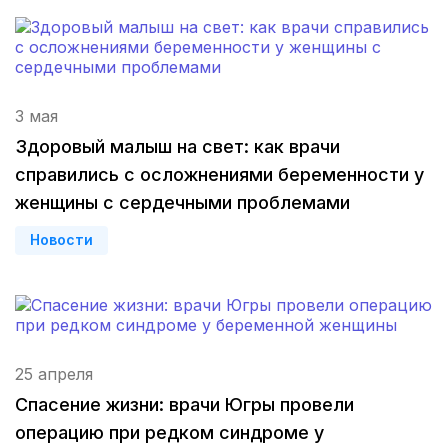
Калининград
(3 роддома)
Мурманск
(3 роддома)
Владимир
(3 роддома)
3 мая
Здоровый малыш на свет: как врачи
Рязань
(3 роддома)
справились с осложнениями беременности у
Орел
(3 роддома)
женщины с сердечными проблемами
Новости
Курган
(3 роддома)
Тольятти
(3 роддома)
Тамбов
(3 роддома)
25 апреля
Архангельск
(3 роддома)
Спасение жизни: врачи Югры провели
Севастополь
(3 роддома)
операцию при редком синдроме у