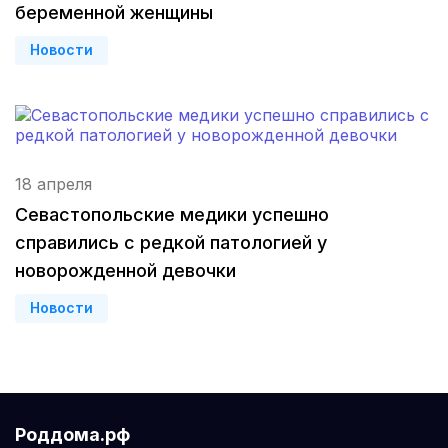
беременной женщины
Астрахань
(3 роддома)
Новости
Набережные Челны
(3 роддома)
Оренбург
(3 роддома)
Чебоксары
(3 роддома)
18 апреля
Петропавловск-Камчатский
(3 роддома)
Севастопольские медики успешно
справились с редкой патологией у
Кропоткин
(3 роддома)
новорожденной девочки
Пенза
(3 роддома)
Новости
Ставрополь
(3 роддома)
Калуга
(3 роддома)
Роддома.рф
Магнитогорск
(3 роддома)